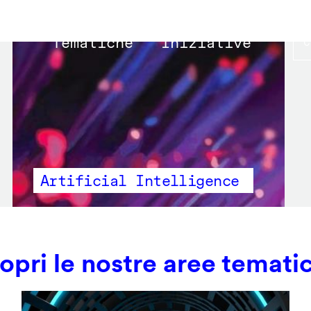
Main
Tematiche
Iniziative
navigation
Artificial Intelligence
opri le nostre aree temati