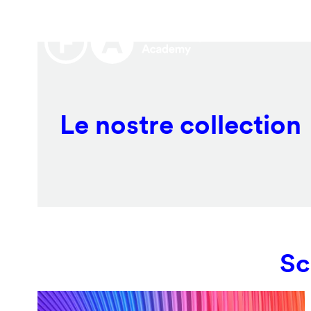
Salta
Remote
al
video
contenuto
URL
principale
Le nostre collection
Sc