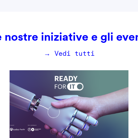
 nostre iniziative e gli eve
→ Vedi tutti