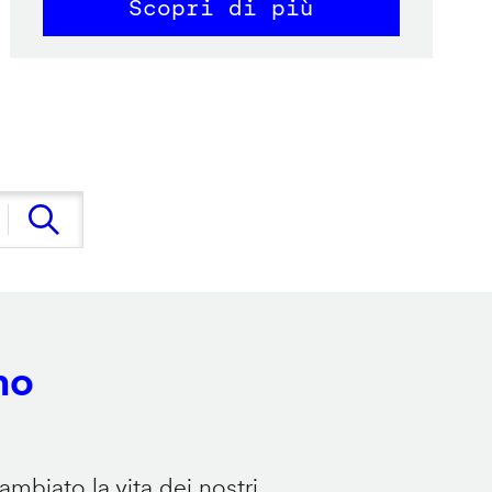
Scopri di più
no
mbiato la vita dei nostri