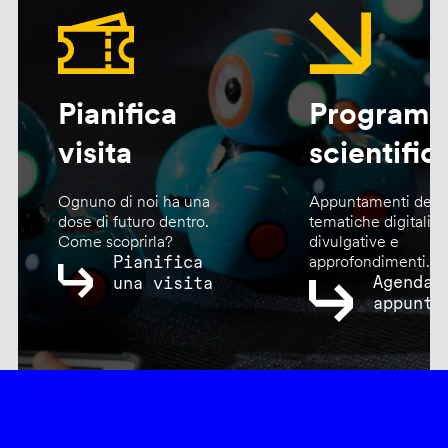
Pianifica
Program
visita
scientific
Ognuno di noi ha una
Appuntamenti dedic
dose di futuro dentro.
tematiche digitali,
Come scoprirla?
divulgative e
Pianifica
approfondimenti.
Agenda
una visita
appunta