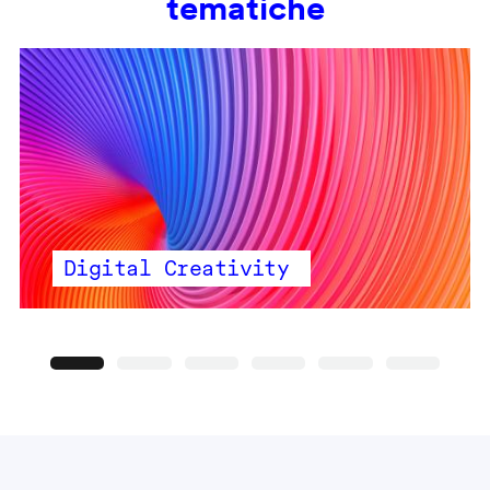
tematiche
Digital Creativity
Precedente
Seguente