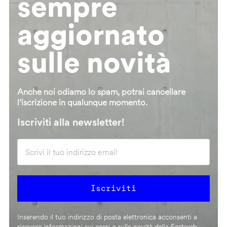
sempre
aggiornato
sulle novità
Anche noi odiamo lo spam, potrai cancellare
l’iscrizione in qualunque momento.
Iscriviti alla newsletter!
Inserendo il tuo indirizzo di posta elettronica acconsenti a
ricevere informazioni sui corsi e sulle novità della Fastweb