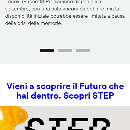
I nuovi iPhone 18 Pro saranno disponibili a
La
settembre, con una data ancora da definire, ma la
ai
disponibilità iniziale potrebbe essere limitata a causa
ut
della crisi delle memorie
us
se
Precedente
Seguente
Vieni a scoprire il Futuro che
hai dentro. Scopri STEP