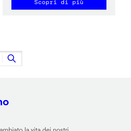
Scopri di più
no
mbiato la vita dei nostri