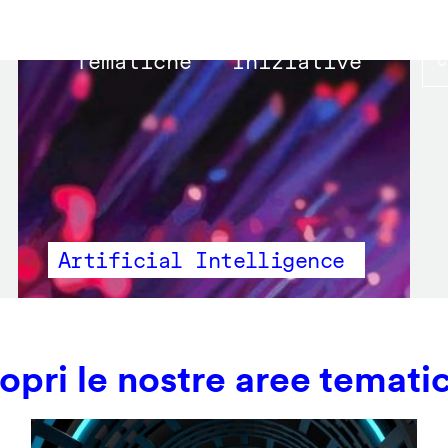
Main
Tematiche
Iniziative
navigation
Artificial Intelligence
opri le nostre aree temati