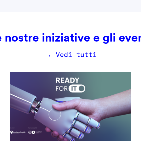
 nostre iniziative e gli eve
→ Vedi tutti