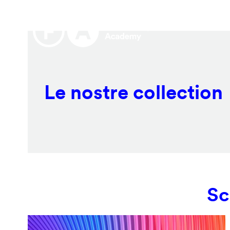
Salta
Remote
al
video
contenuto
URL
principale
Le nostre collection
Sc