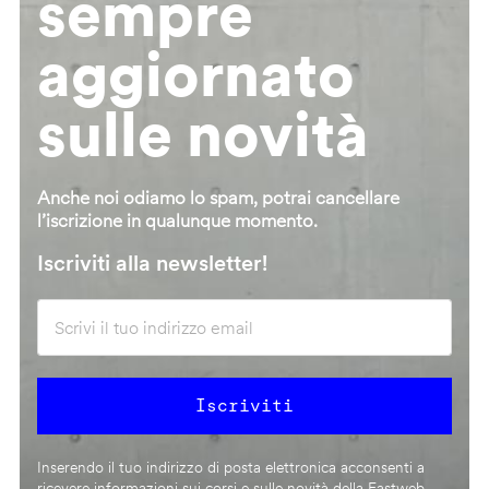
sempre
aggiornato
sulle novità
Anche noi odiamo lo spam, potrai cancellare
l’iscrizione in qualunque momento.
Iscriviti alla newsletter!
Inserendo il tuo indirizzo di posta elettronica acconsenti a
ricevere informazioni sui corsi e sulle novità della Fastweb