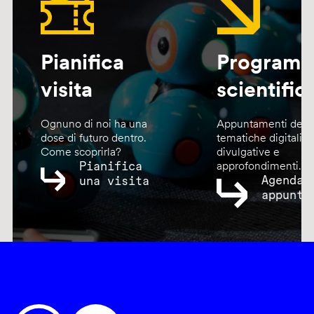
Pianifica
Program
visita
scientific
Ognuno di noi ha una
Appuntamenti dedic
dose di futuro dentro.
tematiche digitali,
Come scoprirla?
divulgative e
Pianifica
approfondimenti.
Agenda
una visita
appunta