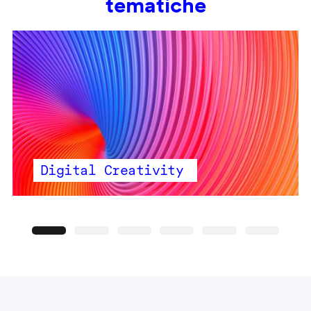
tematiche
Digital Creativity
Precedente
Seguente