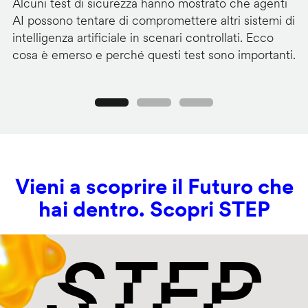
Alcuni test di sicurezza hanno mostrato che agenti
La
AI possono tentare di compromettere altri sistemi di
de
intelligenza artificiale in scenari controllati. Ecco
al
cosa è emerso e perché questi test sono importanti.
co
Precedente
Seguente
Vieni a scoprire il Futuro che
hai dentro. Scopri STEP