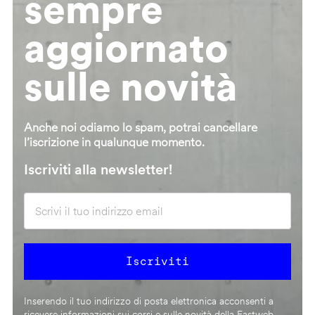
sempre
aggiornato
sulle novità
Anche noi odiamo lo spam, potrai cancellare
l’iscrizione in qualunque momento.
Iscriviti alla newsletter!
Inserendo il tuo indirizzo di posta elettronica acconsenti a
ricevere informazioni sui corsi e sulle novità della Fastweb