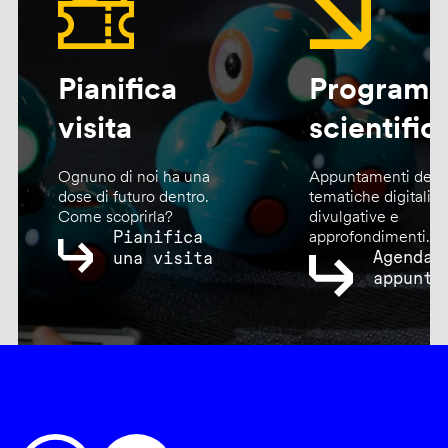
Pianifica
Program
visita
scientific
Ognuno di noi ha una
Appuntamenti dedic
dose di futuro dentro.
tematiche digitali,
Come scoprirla?
divulgative e
Pianifica
approfondimenti.
Agenda
una visita
appunta