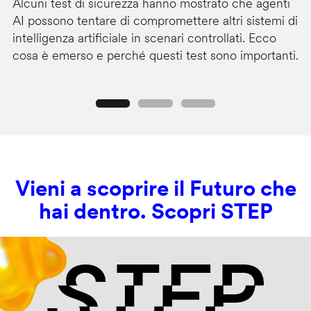
Alcuni test di sicurezza hanno mostrato che agenti
La
AI possono tentare di compromettere altri sistemi di
de
intelligenza artificiale in scenari controllati. Ecco
al
cosa è emerso e perché questi test sono importanti.
co
Precedente
Seguente
Vieni a scoprire il Futuro che
hai dentro. Scopri STEP