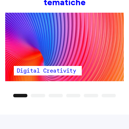
tematiche
Digital Creativity
Precedente
Seguente