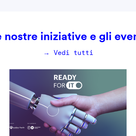
 nostre iniziative e gli eve
→ Vedi tutti