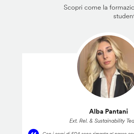
Scopri come la formazion
student
Alba Pantani
Ext. Rel. & Sustainability Te
Con i corsi di FDA sono rimasta al passo con