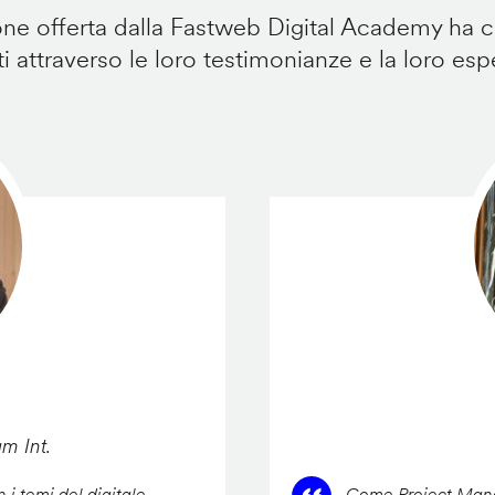
e offerta dalla Fastweb Digital Academy ha ca
i attraverso le loro testimonianze e la loro esp
am Int.
 i temi del digitale,
Come Project Manag