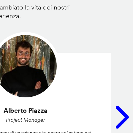
mbiato la vita dei nostri
erienza.
Alberto Piazza
Project Manager
er di un'azienda che opera nel settore dei