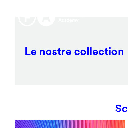
Salta
Remote
al
video
contenuto
URL
principale
Le nostre collection
Sc