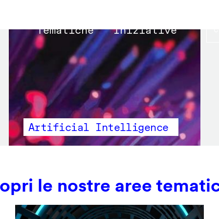
Main
Tematiche
Iniziative
navigation
Artificial Intelligence
opri le nostre aree temati