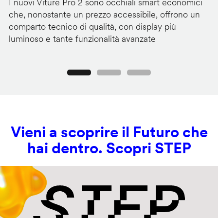
I nuovi Viture Pro 2 sono occhiali smart economici
Il
che, nonostante un prezzo accessibile, offrono un
pr
comparto tecnico di qualità, con display più
im
luminoso e tante funzionalità avanzate
C
Precedente
Seguente
Vieni a scoprire il Futuro che
hai dentro. Scopri STEP