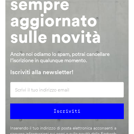
sempre
aggiornato
sulle novità
Anche noi odiamo lo spam, potrai cancellare
l’iscrizione in qualunque momento.
Iscriviti alla newsletter!
Inserendo il tuo indirizzo di posta elettronica acconsenti a
ricevere informazioni sui corsi e sulle novità della Fastweb