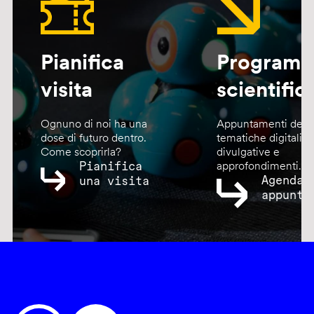
Pianifica
Program
visita
scientific
Ognuno di noi ha una
Appuntamenti dedic
dose di futuro dentro.
tematiche digitali,
Come scoprirla?
divulgative e
Pianifica
approfondimenti.
Agenda
una visita
appunta