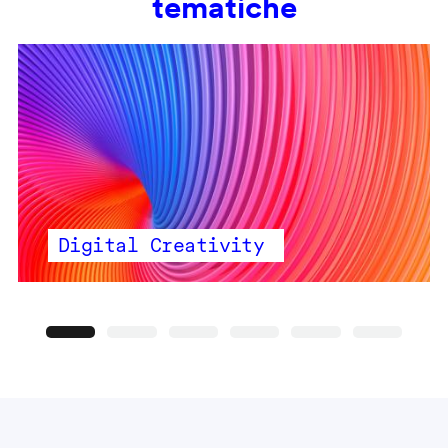
tematiche
Digital Creativity
Precedente
Seguente