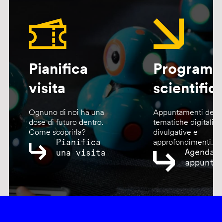
Pianifica
Program
visita
scientific
Ognuno di noi ha una
Appuntamenti dedic
dose di futuro dentro.
tematiche digitali,
Come scoprirla?
divulgative e
Pianifica
approfondimenti.
Agenda
una visita
appunta