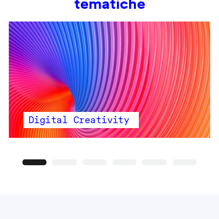
tematiche
Digital Creativity
Precedente
Seguente