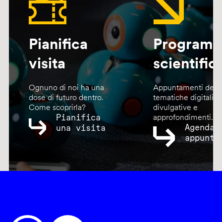
Pianifica
Program
visita
scientific
Ognuno di noi ha una
Appuntamenti dedic
dose di futuro dentro.
tematiche digitali,
Come scoprirla?
divulgative e
Pianifica
approfondimenti.
Agenda
una visita
appunta