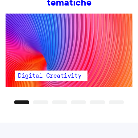
tematiche
Digital Creativity
Precedente
Seguente