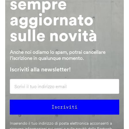
sempre
aggiornato
sulle novità
Anche noi odiamo lo spam, potrai cancellare
l’iscrizione in qualunque momento.
Iscriviti alla newsletter!
Inserendo il tuo indirizzo di posta elettronica acconsenti a
ricevere informazioni sui corsi e sulle novità della Fastweb