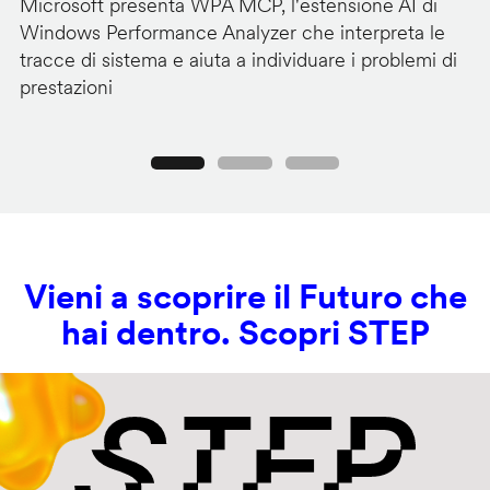
Microsoft presenta WPA MCP, l'estensione AI di
M
Windows Performance Analyzer che interpreta le
pe
tracce di sistema e aiuta a individuare i problemi di
c
prestazioni
d
Precedente
Seguente
Vieni a scoprire il Futuro che
hai dentro. Scopri STEP