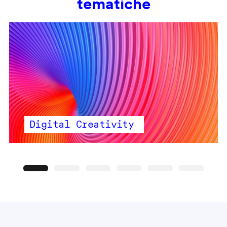
tematiche
Digital Creativity
Precedente
Seguente