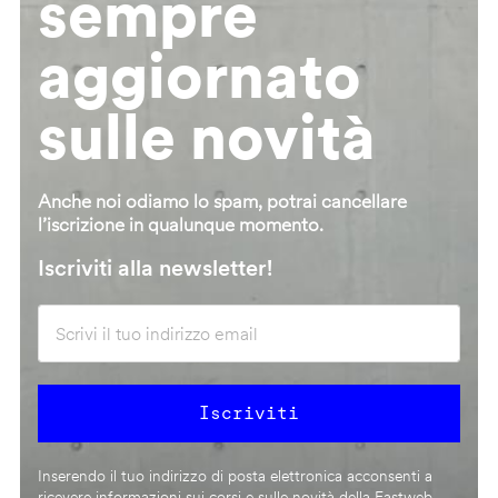
sempre
aggiornato
sulle novità
Anche noi odiamo lo spam, potrai cancellare
l’iscrizione in qualunque momento.
Iscriviti alla newsletter!
Inserendo il tuo indirizzo di posta elettronica acconsenti a
ricevere informazioni sui corsi e sulle novità della Fastweb