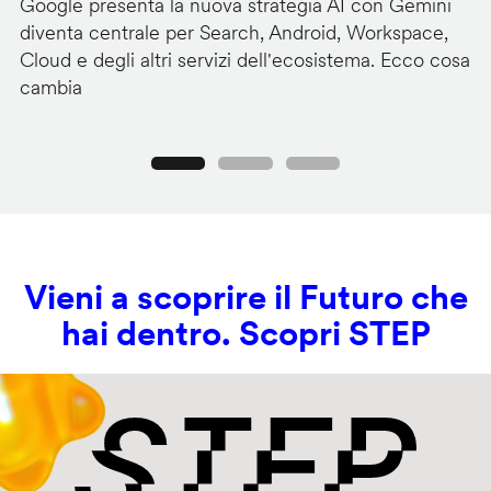
Google presenta la nuova strategia AI con Gemini
Go
diventa centrale per Search, Android, Workspace,
ag
Cloud e degli altri servizi dell'ecosistema. Ecco cosa
Ge
cambia
s
Precedente
Seguente
Vieni a scoprire il Futuro che
hai dentro. Scopri STEP