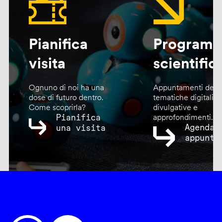
Pianifica
Program
visita
scientific
Ognuno di noi ha una
Appuntamenti dedic
dose di futuro dentro.
tematiche digitali,
Come scoprirla?
divulgative e
Pianifica
approfondimenti.
Agenda
una visita
appunta