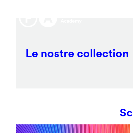
Salta
Remote
al
video
contenuto
URL
principale
Le nostre collection
Sc