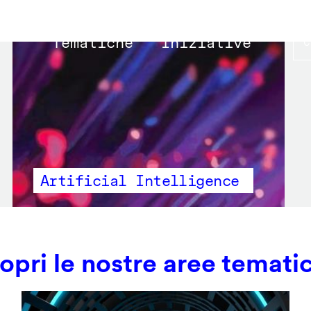
Main
Tematiche
Iniziative
navigation
Artificial Intelligence
opri le nostre aree temati