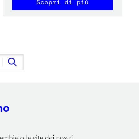
Scopri di più
no
mbiato la vita dei nostri