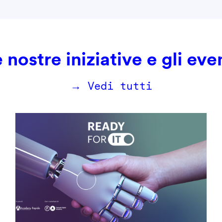
 nostre iniziative e gli eve
→ Vedi tutti