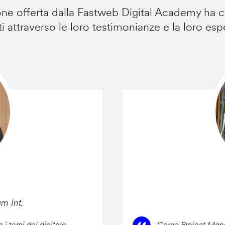
e offerta dalla Fastweb Digital Academy ha ca
i attraverso le loro testimonianze e la loro esp
am Int.
 i temi del digitale,
Come Project Manag