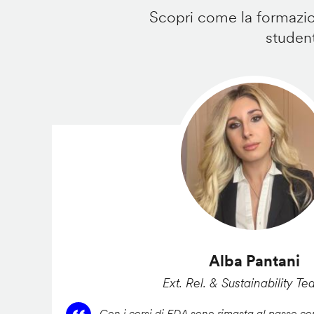
Scopri come la formazion
student
Alba Pantani
Ext. Rel. & Sustainability Te
Con i corsi di FDA sono rimasta al passo con