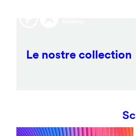
Salta
Remote
al
video
contenuto
URL
principale
Le nostre collection
Sc