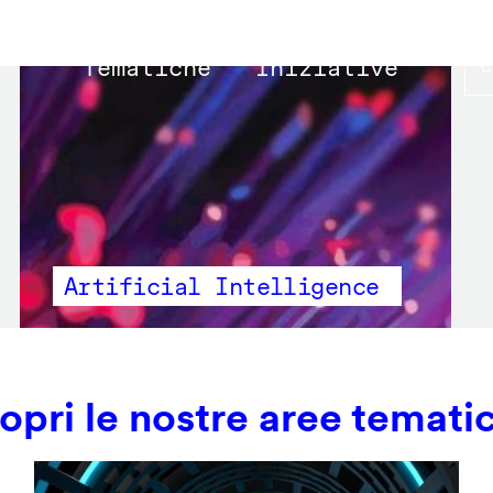
Main
Tematiche
Iniziative
navigation
Artificial Intelligence
opri le nostre aree temati