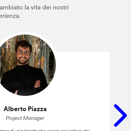
mbiato la vita dei nostri
erienza.
Alberto Piazza
Project Manager
er di un'azienda che opera nel settore dei