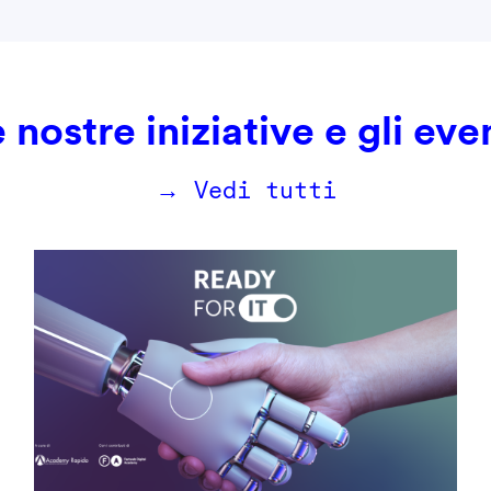
 nostre iniziative e gli eve
→ Vedi tutti