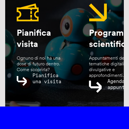
Pianifica
Program
visita
scientific
Ognuno di noi ha una
Appuntamenti dedic
dose di futuro dentro.
tematiche digitali,
Come scoprirla?
divulgative e
Pianifica
approfondimenti.
Agenda
una visita
appunta