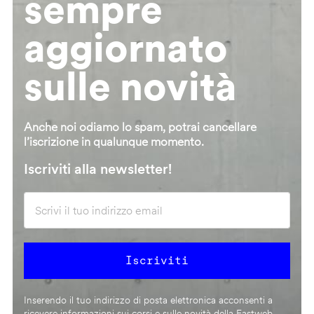
sempre
aggiornato
sulle novità
Anche noi odiamo lo spam, potrai cancellare
l’iscrizione in qualunque momento.
Iscriviti alla newsletter!
Inserendo il tuo indirizzo di posta elettronica acconsenti a
ricevere informazioni sui corsi e sulle novità della Fastweb