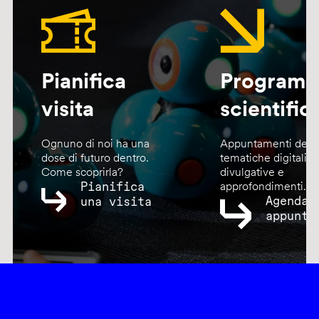
Pianifica
Program
visita
scientific
Ognuno di noi ha una
Appuntamenti dedic
dose di futuro dentro.
tematiche digitali,
Come scoprirla?
divulgative e
Pianifica
approfondimenti.
Agenda
una visita
appunta