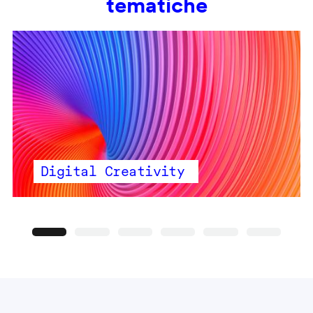
tematiche
Digital Creativity
Precedente
Seguente