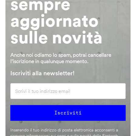
sempre
aggiornato
sulle novità
Anche noi odiamo lo spam, potrai cancellare
l’iscrizione in qualunque momento.
Iscriviti alla newsletter!
Inserendo il tuo indirizzo di posta elettronica acconsenti a
ricevere informazioni sui corsi e sulle novità della Fastweb