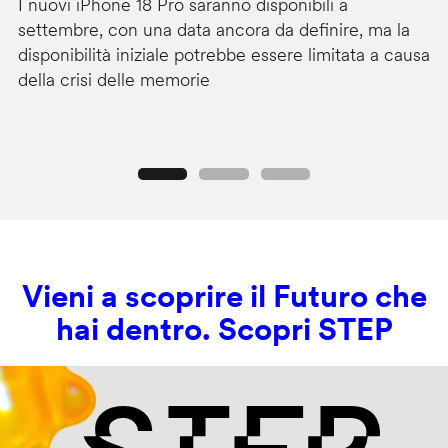
I nuovi iPhone 18 Pro saranno disponibili a
La
settembre, con una data ancora da definire, ma la
ai
disponibilità iniziale potrebbe essere limitata a causa
ut
della crisi delle memorie
us
se
Precedente
Seguente
Vieni a scoprire il Futuro che
hai dentro. Scopri STEP