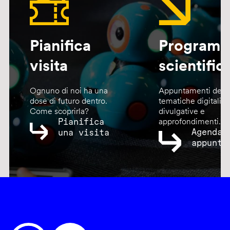
Pianifica
Program
visita
scientific
Ognuno di noi ha una
Appuntamenti dedic
dose di futuro dentro.
tematiche digitali,
Come scoprirla?
divulgative e
Pianifica
approfondimenti.
Agenda
una visita
appunta