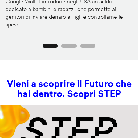
Google Wallet introduce negli USA un saldo
Lo
dedicato a bambini e ragazzi, che permette ai
co
genitori di inviare denaro ai figli e controllarne le
in
spese.
si
Precedente
Seguente
Vieni a scoprire il Futuro che
hai dentro. Scopri STEP