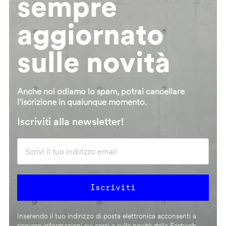
sempre
aggiornato
sulle novità
Anche noi odiamo lo spam, potrai cancellare
l’iscrizione in qualunque momento.
Iscriviti alla newsletter!
Inserendo il tuo indirizzo di posta elettronica acconsenti a
ricevere informazioni sui corsi e sulle novità della Fastweb