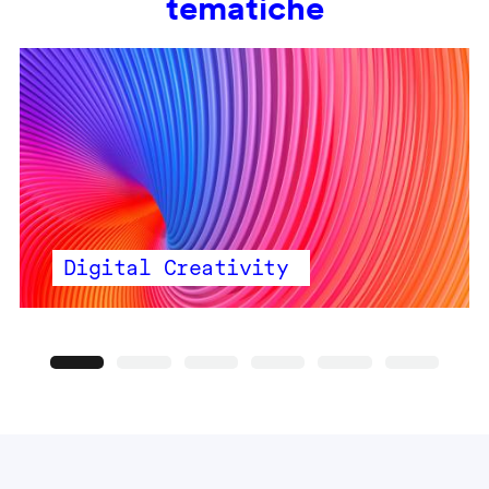
tematiche
Digital Creativity
Precedente
Seguente