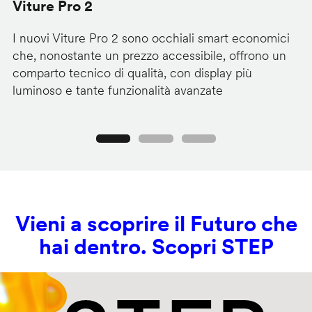
Viture Pro 2
d
I nuovi Viture Pro 2 sono occhiali smart economici
Il
che, nonostante un prezzo accessibile, offrono un
pr
comparto tecnico di qualità, con display più
im
luminoso e tante funzionalità avanzate
C
Precedente
Seguente
Vieni a scoprire il Futuro che
hai dentro. Scopri STEP