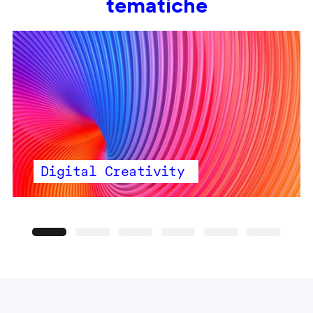
tematiche
Digital Creativity
Precedente
Seguente