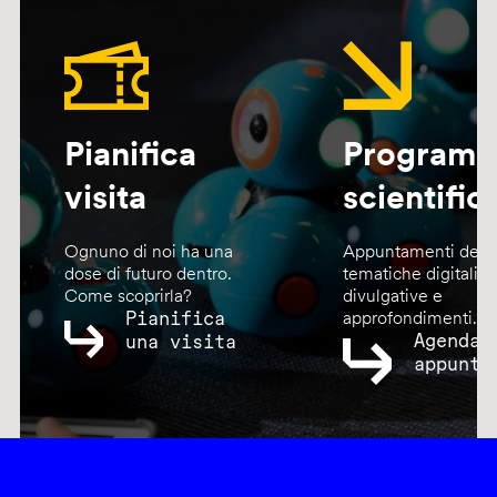
Pianifica
Program
visita
scientific
Ognuno di noi ha una
Appuntamenti dedic
dose di futuro dentro.
tematiche digitali,
Come scoprirla?
divulgative e
Pianifica
approfondimenti.
Agenda
una visita
appunta