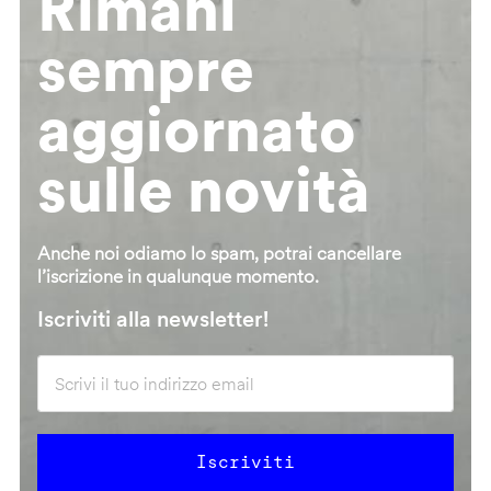
Rimani
sempre
aggiornato
sulle novità
Anche noi odiamo lo spam, potrai cancellare
l’iscrizione in qualunque momento.
Iscriviti alla newsletter!