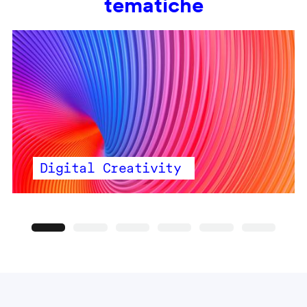
tematiche
Digital Creativity
Precedente
Seguente