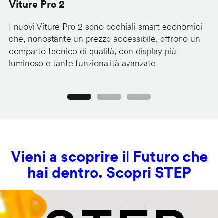
Viture Pro 2
d
I nuovi Viture Pro 2 sono occhiali smart economici
Il
che, nonostante un prezzo accessibile, offrono un
pr
comparto tecnico di qualità, con display più
im
luminoso e tante funzionalità avanzate
C
Precedente
Seguente
Vieni a scoprire il Futuro che
hai dentro. Scopri STEP