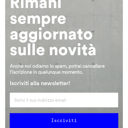
Rimani
sempre
aggiornato
sulle novità
Anche noi odiamo lo spam, potrai cancellare
l’iscrizione in qualunque momento.
Iscriviti alla newsletter!