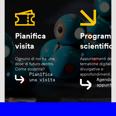
Pianifica
Program
visita
scientific
Ognuno di noi ha una
Appuntamenti dedic
dose di futuro dentro.
tematiche digitali,
Come scoprirla?
divulgative e
Pianifica
approfondimenti.
Agenda
una visita
appunta