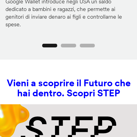
Google Wallet introduce negli USA un saldo
Lo
dedicato a bambini e ragazzi, che permette ai
co
genitori di inviare denaro ai figli e controllarne le
in
spese.
si
Precedente
Seguente
Vieni a scoprire il Futuro che
hai dentro. Scopri STEP