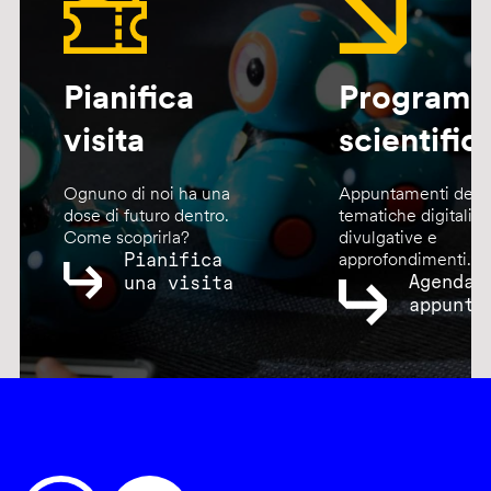
Pianifica
Program
visita
scientific
Ognuno di noi ha una
Appuntamenti dedic
dose di futuro dentro.
tematiche digitali,
Come scoprirla?
divulgative e
Pianifica
approfondimenti.
Agenda
una visita
appunta