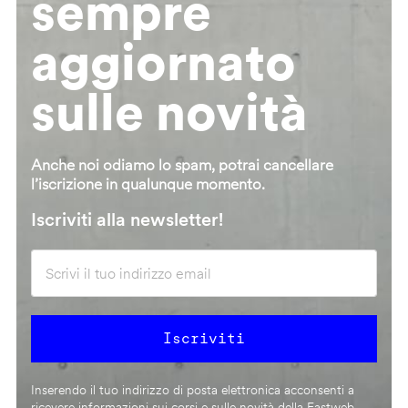
sempre
aggiornato
sulle novità
Anche noi odiamo lo spam, potrai cancellare
l’iscrizione in qualunque momento.
Iscriviti alla newsletter!
Inserendo il tuo indirizzo di posta elettronica acconsenti a
ricevere informazioni sui corsi e sulle novità della Fastweb