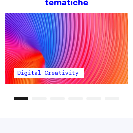
tematiche
Digital Creativity
Precedente
Seguente