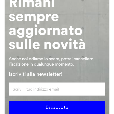
Rimani
sempre
aggiornato
sulle novità
Anche noi odiamo lo spam, potrai cancellare
l’iscrizione in qualunque momento.
Iscriviti alla newsletter!