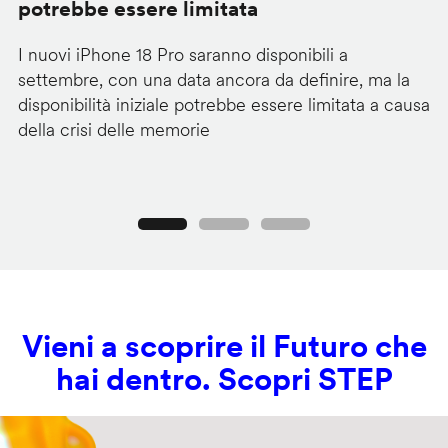
potrebbe essere limitata
v
I nuovi iPhone 18 Pro saranno disponibili a
La
settembre, con una data ancora da definire, ma la
ai
disponibilità iniziale potrebbe essere limitata a causa
ut
della crisi delle memorie
us
se
Precedente
Seguente
Vieni a scoprire il Futuro che
hai dentro. Scopri STEP