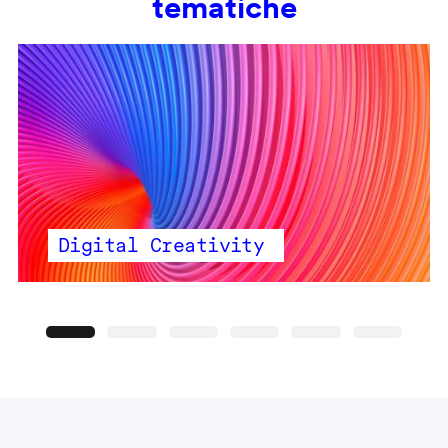
tematiche
Digital Creativity
Precedente
Seguente