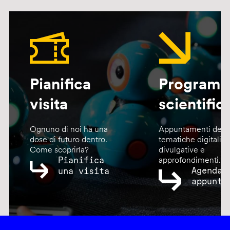
Pianifica
Program
visita
scientific
Ognuno di noi ha una
Appuntamenti dedic
dose di futuro dentro.
tematiche digitali,
Come scoprirla?
divulgative e
Pianifica
approfondimenti.
Agenda
una visita
appunta