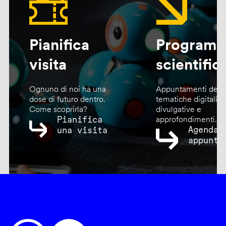
Pianifica
Program
visita
scientific
Ognuno di noi ha una
Appuntamenti dedic
dose di futuro dentro.
tematiche digitali,
Come scoprirla?
divulgative e
Pianifica
approfondimenti.
Agenda
una visita
appunta