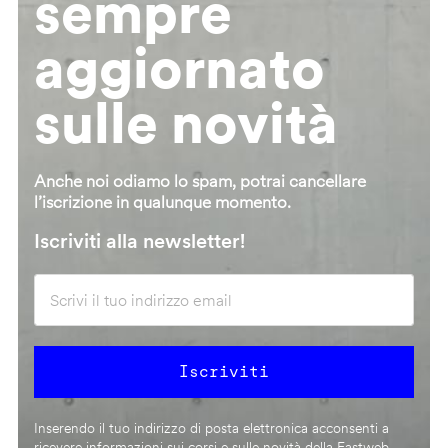
sempre
aggiornato
sulle novità
Anche noi odiamo lo spam, potrai cancellare
l’iscrizione in qualunque momento.
Iscriviti alla newsletter!
Inserendo il tuo indirizzo di posta elettronica acconsenti a
ricevere informazioni sui corsi e sulle novità della Fastweb