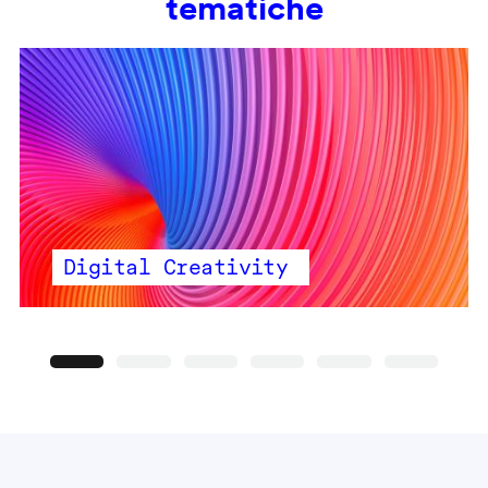
tematiche
Digital Creativity
Precedente
Seguente