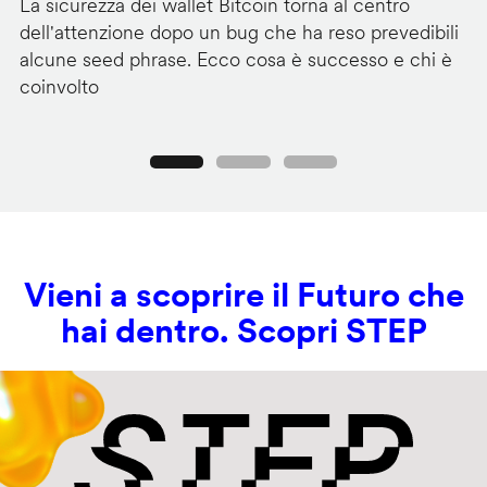
La sicurezza dei wallet Bitcoin torna al centro
Mi
dell'attenzione dopo un bug che ha reso prevedibili
Wi
alcune seed phrase. Ecco cosa è successo e chi è
tr
coinvolto
pr
Precedente
Seguente
Vieni a scoprire il Futuro che
hai dentro. Scopri STEP