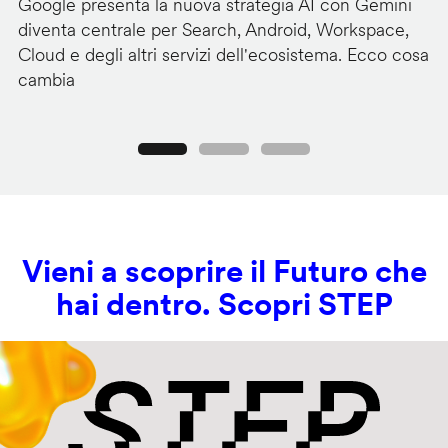
Google presenta la nuova strategia AI con Gemini
Go
diventa centrale per Search, Android, Workspace,
ag
Cloud e degli altri servizi dell'ecosistema. Ecco cosa
Ge
cambia
s
Precedente
Seguente
Vieni a scoprire il Futuro che
hai dentro. Scopri STEP