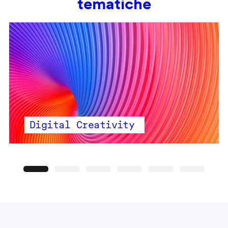
tematiche
Digital Creativity
Precedente
Seguente