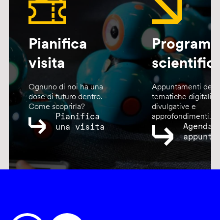
Pianifica
Program
visita
scientific
Ognuno di noi ha una
Appuntamenti dedic
dose di futuro dentro.
tematiche digitali,
Come scoprirla?
divulgative e
Pianifica
approfondimenti.
Agenda
una visita
appunta