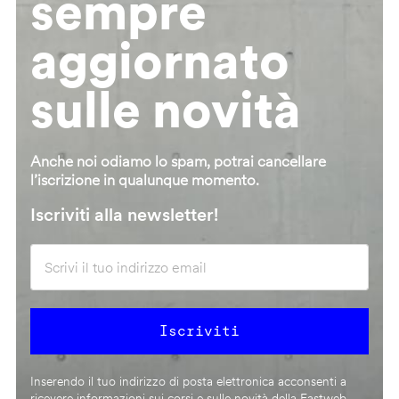
sempre
aggiornato
sulle novità
Anche noi odiamo lo spam, potrai cancellare
l’iscrizione in qualunque momento.
Iscriviti alla newsletter!
Inserendo il tuo indirizzo di posta elettronica acconsenti a
ricevere informazioni sui corsi e sulle novità della Fastweb