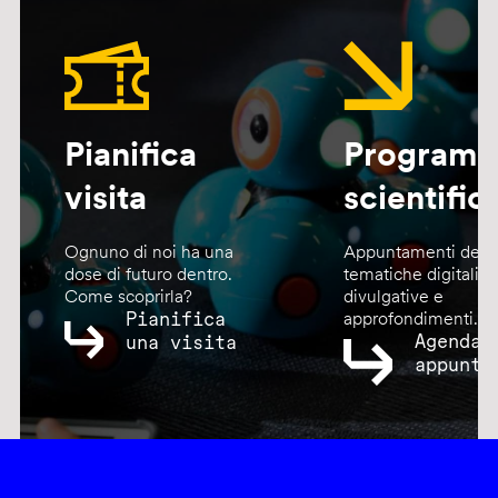
Pianifica
Program
visita
scientific
Ognuno di noi ha una
Appuntamenti dedic
dose di futuro dentro.
tematiche digitali,
Come scoprirla?
divulgative e
Pianifica
approfondimenti.
Agenda
una visita
appunta