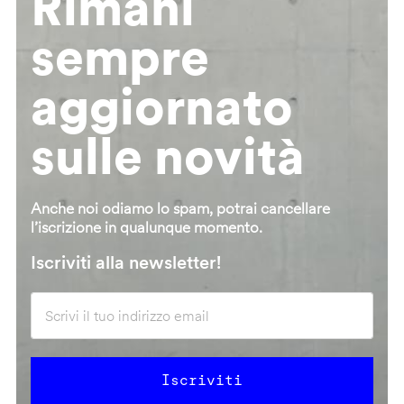
Rimani
sempre
aggiornato
sulle novità
Anche noi odiamo lo spam, potrai cancellare
l’iscrizione in qualunque momento.
Iscriviti alla newsletter!