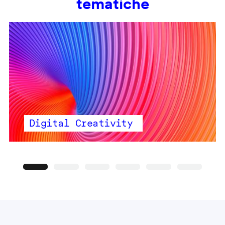
tematiche
Digital Creativity
Precedente
Seguente