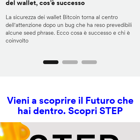
del wallet, cos’è successo
l
La sicurezza dei wallet Bitcoin torna al centro
Mi
dell'attenzione dopo un bug che ha reso prevedibili
Wi
alcune seed phrase. Ecco cosa è successo e chi è
tr
coinvolto
pr
Precedente
Seguente
Vieni a scoprire il Futuro che
hai dentro. Scopri STEP