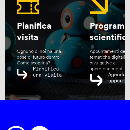
Pianifica
Program
visita
scientific
Ognuno di noi ha una
Appuntamenti dedic
dose di futuro dentro.
tematiche digitali,
Come scoprirla?
divulgative e
Pianifica
approfondimenti.
Agenda
una visita
appunta