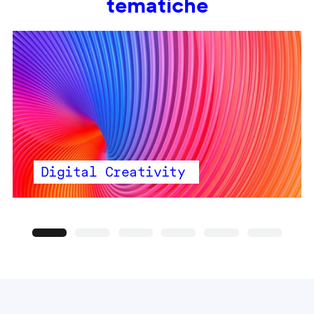
tematiche
Digital Creativity
Precedente
Seguente