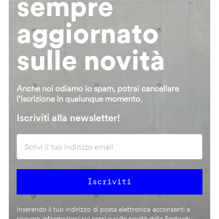
sempre
aggiornato
sulle novità
Anche noi odiamo lo spam, potrai cancellare
l’iscrizione in qualunque momento.
Iscriviti alla newsletter!
Inserendo il tuo indirizzo di posta elettronica acconsenti a
ricevere informazioni sui corsi e sulle novità della Fastweb