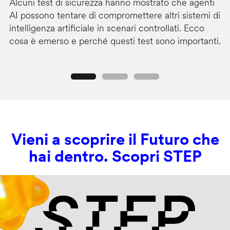
Alcuni test di sicurezza hanno mostrato che agenti
La
AI possono tentare di compromettere altri sistemi di
de
intelligenza artificiale in scenari controllati. Ecco
al
cosa è emerso e perché questi test sono importanti.
co
Precedente
Seguente
Vieni a scoprire il Futuro che
hai dentro. Scopri STEP