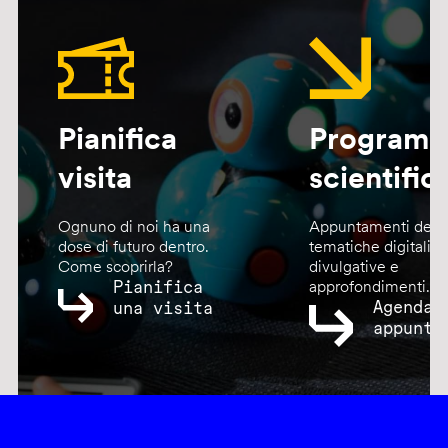
Pianifica
Program
visita
scientific
Ognuno di noi ha una
Appuntamenti dedic
dose di futuro dentro.
tematiche digitali,
Come scoprirla?
divulgative e
Pianifica
approfondimenti.
Agenda
una visita
appunta