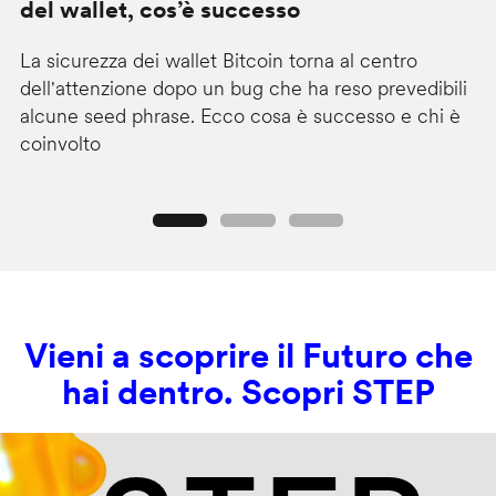
del wallet, cos’è successo
l
La sicurezza dei wallet Bitcoin torna al centro
Mi
dell'attenzione dopo un bug che ha reso prevedibili
Wi
alcune seed phrase. Ecco cosa è successo e chi è
tr
coinvolto
pr
Precedente
Seguente
Vieni a scoprire il Futuro che
hai dentro. Scopri STEP