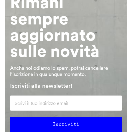
Rimani
sempre
aggiornato
sulle novità
Anche noi odiamo lo spam, potrai cancellare
l’iscrizione in qualunque momento.
Iscriviti alla newsletter!