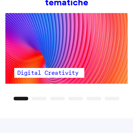
tematiche
Digital Creativity
Precedente
Seguente