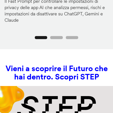
Il Fast Prompt per controllare le impostazioni di
Il
privacy delle app AI che analizza permessi, rischi e
ar
impostazioni da disattivare su ChatGPT, Gemini e
do
Claude
s
Precedente
Seguente
Vieni a scoprire il Futuro che
hai dentro. Scopri STEP