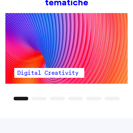
tematiche
Digital Creativity
Precedente
Seguente