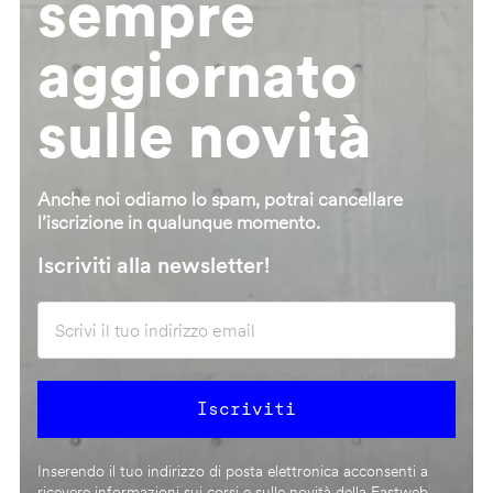
sempre
aggiornato
sulle novità
Anche noi odiamo lo spam, potrai cancellare
l’iscrizione in qualunque momento.
Iscriviti alla newsletter!
Inserendo il tuo indirizzo di posta elettronica acconsenti a
ricevere informazioni sui corsi e sulle novità della Fastweb