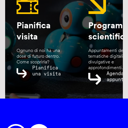
Pianifica
Program
visita
scientific
Ognuno di noi ha una
Appuntamenti dedic
dose di futuro dentro.
tematiche digitali,
Come scoprirla?
divulgative e
Pianifica
approfondimenti.
Agenda
una visita
appunta