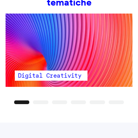
tematiche
Digital Creativity
Precedente
Seguente