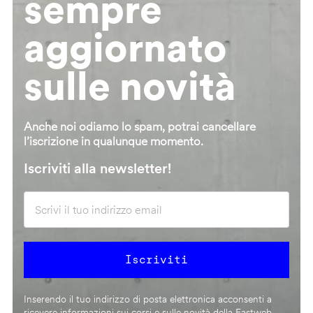
sempre
aggiornato
sulle novità
Anche noi odiamo lo spam, potrai cancellare
l’iscrizione in qualunque momento.
Iscriviti alla newsletter!
Inserendo il tuo indirizzo di posta elettronica acconsenti a
ricevere informazioni sui corsi e sulle novità della Fastweb