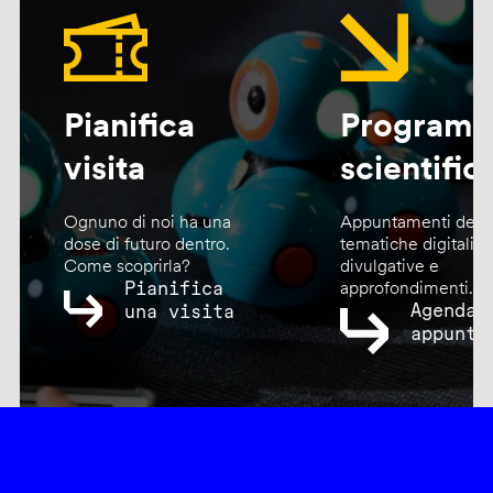
Pianifica
Program
visita
scientific
Ognuno di noi ha una
Appuntamenti dedic
dose di futuro dentro.
tematiche digitali,
Come scoprirla?
divulgative e
Pianifica
approfondimenti.
Agenda
una visita
appunta