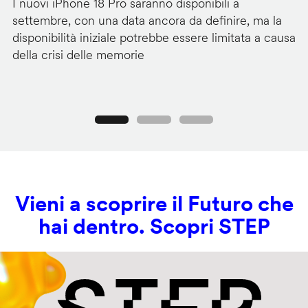
I nuovi iPhone 18 Pro saranno disponibili a
La
settembre, con una data ancora da definire, ma la
ai
disponibilità iniziale potrebbe essere limitata a causa
ut
della crisi delle memorie
us
se
Precedente
Seguente
Vieni a scoprire il Futuro che
hai dentro. Scopri STEP