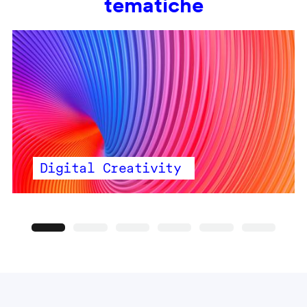
tematiche
Digital Creativity
Precedente
Seguente