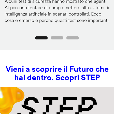
Alcuni test di sicurezza hanno mostrato che agenti
La
AI possono tentare di compromettere altri sistemi di
de
intelligenza artificiale in scenari controllati. Ecco
al
cosa è emerso e perché questi test sono importanti.
co
Precedente
Seguente
Vieni a scoprire il Futuro che
hai dentro. Scopri STEP