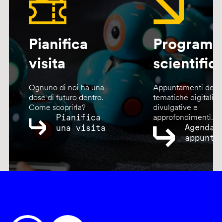
Pianifica
Program
visita
scientific
Ognuno di noi ha una
Appuntamenti dedic
dose di futuro dentro.
tematiche digitali,
Come scoprirla?
divulgative e
Pianifica
approfondimenti.
Agenda
una visita
appunta