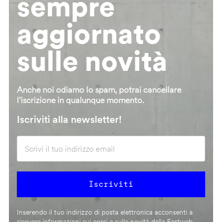
sempre
aggiornato
sulle novità
Anche noi odiamo lo spam, potrai cancellare
l’iscrizione in qualunque momento.
Iscriviti alla newsletter!
Inserendo il tuo indirizzo di posta elettronica acconsenti a
ricevere informazioni sui corsi e sulle novità della Fastweb