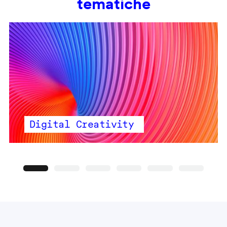
tematiche
Digital Creativity
Precedente
Seguente