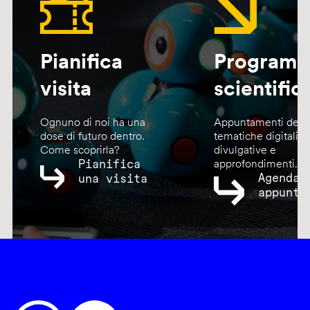
Pianifica
Program
visita
scientific
Ognuno di noi ha una
Appuntamenti dedic
dose di futuro dentro.
tematiche digitali,
Come scoprirla?
divulgative e
Pianifica
approfondimenti.
Agenda
una visita
appunta