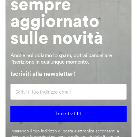
sempre
aggiornato
sulle novità
Anche noi odiamo lo spam, potrai cancellare
l’iscrizione in qualunque momento.
Iscriviti alla newsletter!
Inserendo il tuo indirizzo di posta elettronica acconsenti a
ricevere informazioni sui corsi e sulle novità della Fastweb