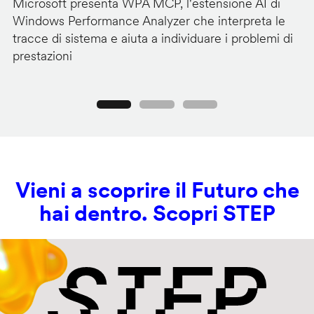
Microsoft presenta WPA MCP, l'estensione AI di
M
Windows Performance Analyzer che interpreta le
pe
tracce di sistema e aiuta a individuare i problemi di
c
prestazioni
d
Precedente
Seguente
Vieni a scoprire il Futuro che
hai dentro. Scopri STEP