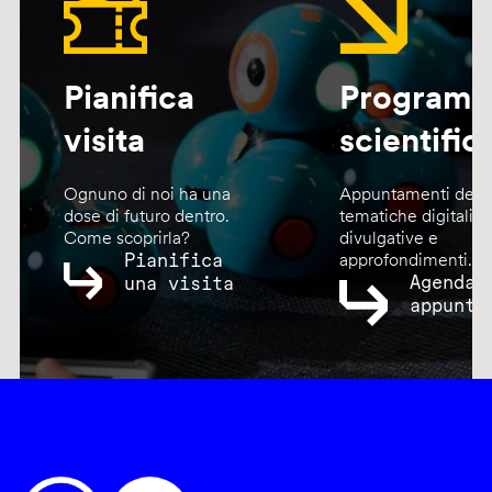
Pianifica
Program
visita
scientific
Ognuno di noi ha una
Appuntamenti dedic
dose di futuro dentro.
tematiche digitali,
Come scoprirla?
divulgative e
Pianifica
approfondimenti.
Agenda
una visita
appunta