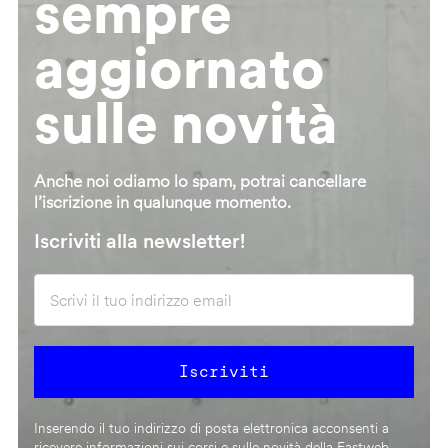
sempre
aggiornato
sulle novità
Anche noi odiamo lo spam, potrai cancellare
l’iscrizione in qualunque momento.
Iscriviti alla newsletter!
Inserendo il tuo indirizzo di posta elettronica acconsenti a
ricevere informazioni sui corsi e sulle novità della Fastweb