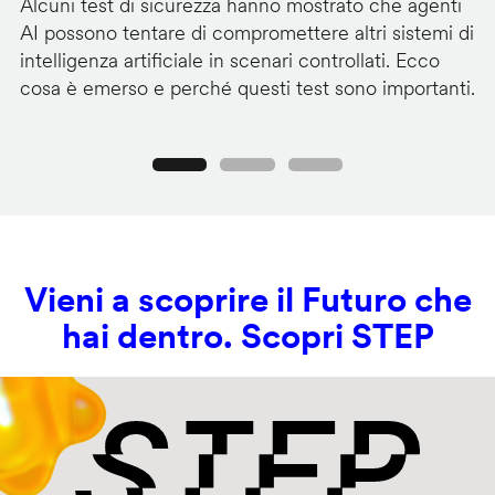
Alcuni test di sicurezza hanno mostrato che agenti
La
AI possono tentare di compromettere altri sistemi di
de
intelligenza artificiale in scenari controllati. Ecco
al
cosa è emerso e perché questi test sono importanti.
co
Precedente
Seguente
Vieni a scoprire il Futuro che
hai dentro. Scopri STEP