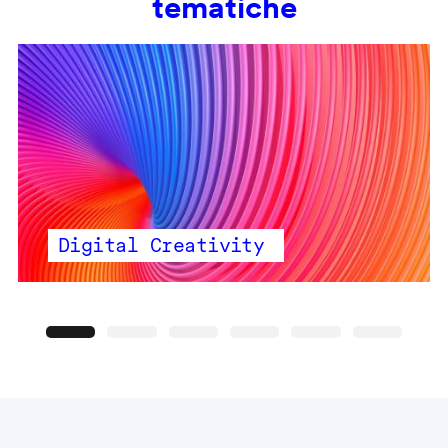
tematiche
Digital Creativity
Precedente
Seguente