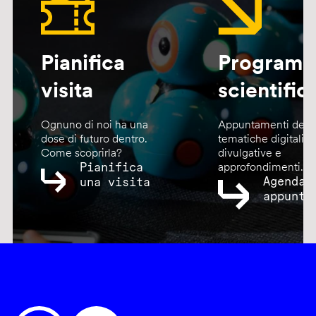
Pianifica
Program
visita
scientific
Ognuno di noi ha una
Appuntamenti dedic
dose di futuro dentro.
tematiche digitali,
Come scoprirla?
divulgative e
Pianifica
approfondimenti.
Agenda
una visita
appunta