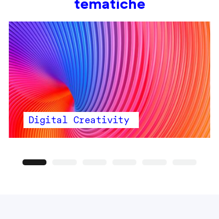
tematiche
Digital Creativity
Precedente
Seguente