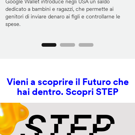
Google Wallet introduce negli USA un saldo
Lo
dedicato a bambini e ragazzi, che permette ai
co
genitori di inviare denaro ai figli e controllarne le
in
spese.
si
Precedente
Seguente
Vieni a scoprire il Futuro che
hai dentro. Scopri STEP