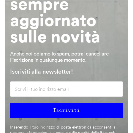
sempre
aggiornato
sulle novità
Anche noi odiamo lo spam, potrai cancellare
l’iscrizione in qualunque momento.
Iscriviti alla newsletter!
Inserendo il tuo indirizzo di posta elettronica acconsenti a
ricevere informazioni sui corsi e sulle novità della Fastweb