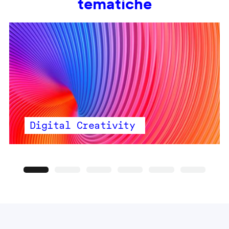
tematiche
Digital Creativity
Precedente
Seguente