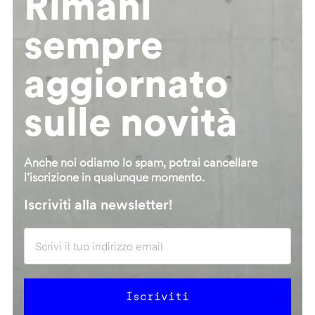
Rimani
sempre
aggiornato
sulle novità
Anche noi odiamo lo spam, potrai cancellare
l’iscrizione in qualunque momento.
Iscriviti alla newsletter!