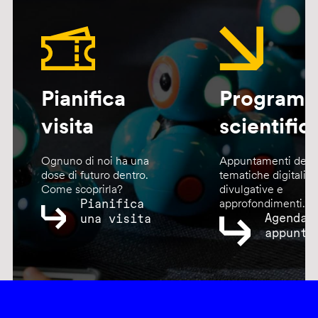
Pianifica
Program
visita
scientific
Ognuno di noi ha una
Appuntamenti dedic
dose di futuro dentro.
tematiche digitali,
Come scoprirla?
divulgative e
Pianifica
approfondimenti.
Agenda
una visita
appunta