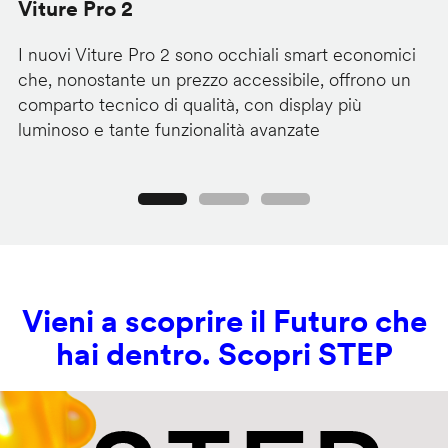
Viture Pro 2
d
I nuovi Viture Pro 2 sono occhiali smart economici
Il
che, nonostante un prezzo accessibile, offrono un
pr
comparto tecnico di qualità, con display più
im
luminoso e tante funzionalità avanzate
C
Precedente
Seguente
Vieni a scoprire il Futuro che
hai dentro. Scopri STEP