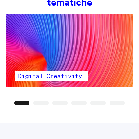
tematiche
Digital Creativity
Precedente
Seguente