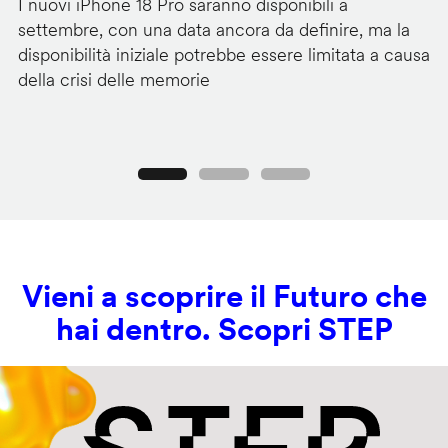
I nuovi iPhone 18 Pro saranno disponibili a
La
settembre, con una data ancora da definire, ma la
ai
disponibilità iniziale potrebbe essere limitata a causa
ut
della crisi delle memorie
us
se
Precedente
Seguente
Vieni a scoprire il Futuro che
hai dentro. Scopri STEP