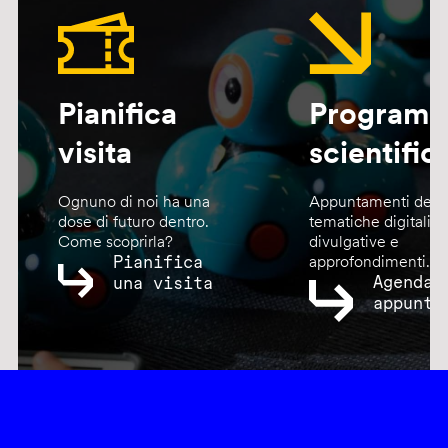
Pianifica
Program
visita
scientific
Ognuno di noi ha una
Appuntamenti dedic
dose di futuro dentro.
tematiche digitali,
Come scoprirla?
divulgative e
Pianifica
approfondimenti.
Agenda
una visita
appunta