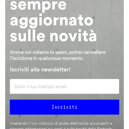
sempre
aggiornato
sulle novità
Anche noi odiamo lo spam, potrai cancellare
l’iscrizione in qualunque momento.
Iscriviti alla newsletter!
Inserendo il tuo indirizzo di posta elettronica acconsenti a
ricevere informazioni sui corsi e sulle novità della Fastweb