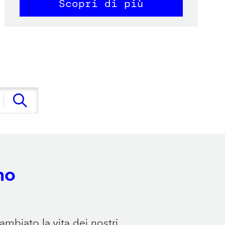
Scopri di più
no
mbiato la vita dei nostri