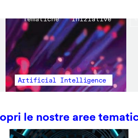
Main
Tematiche
Iniziative
navigation
Artificial Intelligence
opri le nostre aree temati