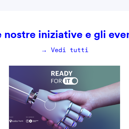
 nostre iniziative e gli eve
→ Vedi tutti