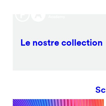
Salta
Remote
al
video
contenuto
URL
principale
Le nostre collection
Sc