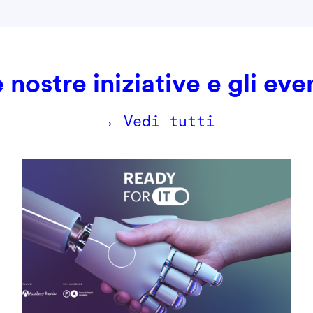
 nostre iniziative e gli eve
→ Vedi tutti