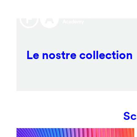
Salta
Remote
al
video
contenuto
URL
principale
Le nostre collection
Sc