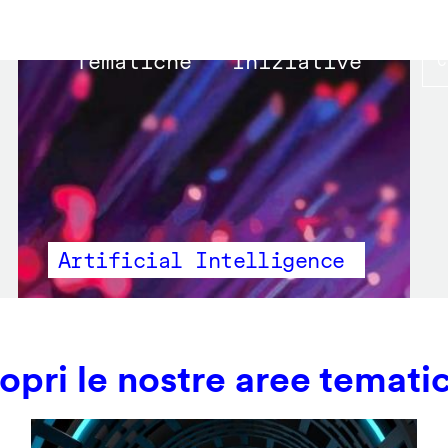
Main
Tematiche
Iniziative
navigation
Artificial Intelligence
opri le nostre aree temati