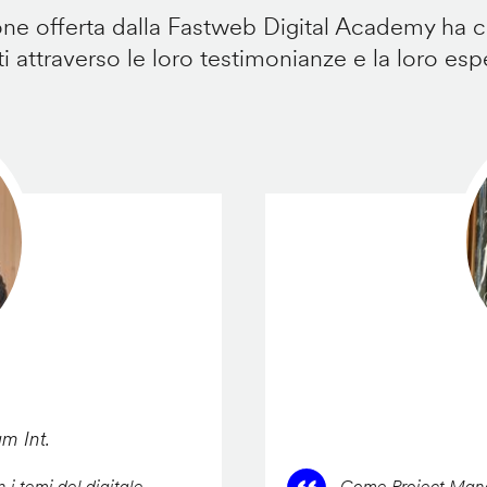
e offerta dalla Fastweb Digital Academy ha ca
i attraverso le loro testimonianze e la loro esp
am Int.
 i temi del digitale,
Come Project Manag