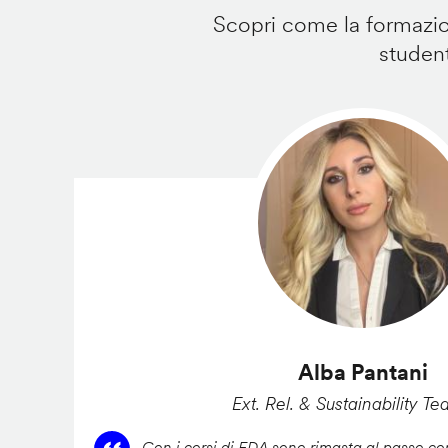
Scopri come la formazion
student
Alba Pantani
Ext. Rel. & Sustainability Te
Con i corsi di FDA sono rimasta al passo con