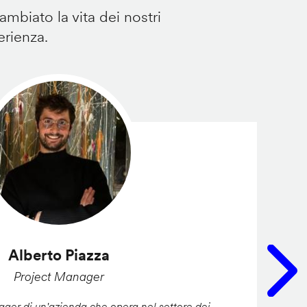
mbiato la vita dei nostri
erienza.
Alberto Piazza
Project Manager
er di un'azienda che opera nel settore dei