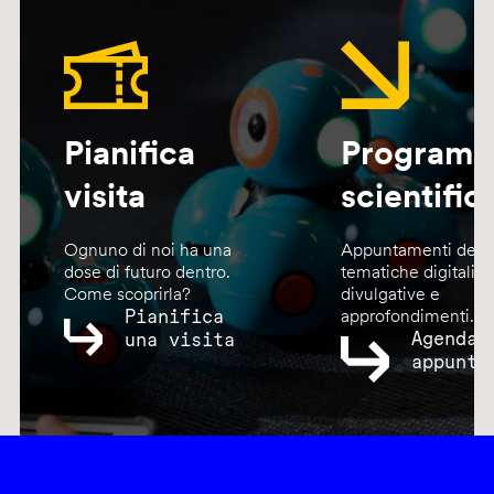
Pianifica
Program
visita
scientific
Ognuno di noi ha una
Appuntamenti dedic
dose di futuro dentro.
tematiche digitali,
Come scoprirla?
divulgative e
Pianifica
approfondimenti.
Agenda
una visita
appunta