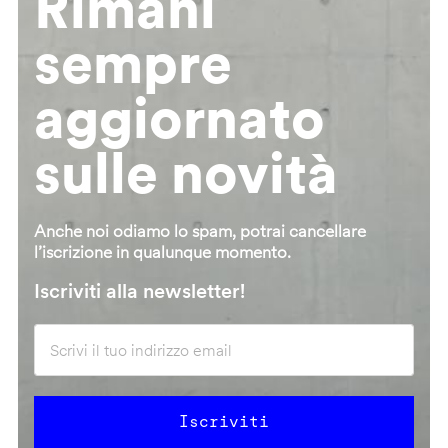
Rimani
sempre
aggiornato
sulle novità
Anche noi odiamo lo spam, potrai cancellare
l’iscrizione in qualunque momento.
Iscriviti alla newsletter!