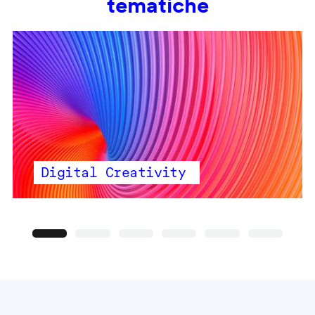
tematiche
Digital Creativity
Precedente
Seguente