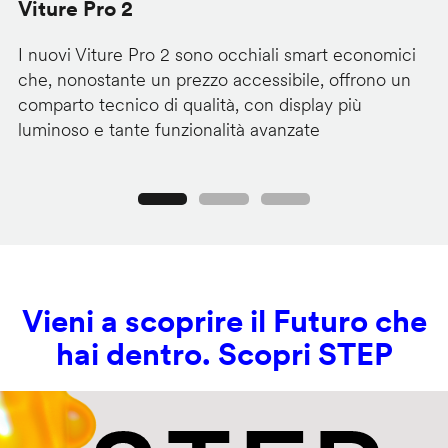
Viture Pro 2
d
I nuovi Viture Pro 2 sono occhiali smart economici
Il
che, nonostante un prezzo accessibile, offrono un
pr
comparto tecnico di qualità, con display più
im
luminoso e tante funzionalità avanzate
C
Precedente
Seguente
Vieni a scoprire il Futuro che
hai dentro. Scopri STEP