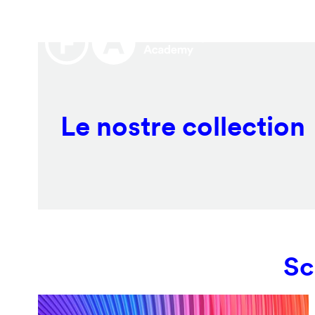
Salta
Remote
al
video
contenuto
URL
principale
Le nostre collection
Sc