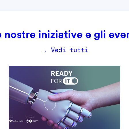
 nostre iniziative e gli eve
→ Vedi tutti