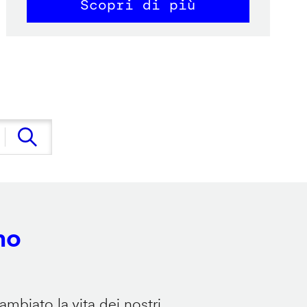
Scopri di più
no
mbiato la vita dei nostri