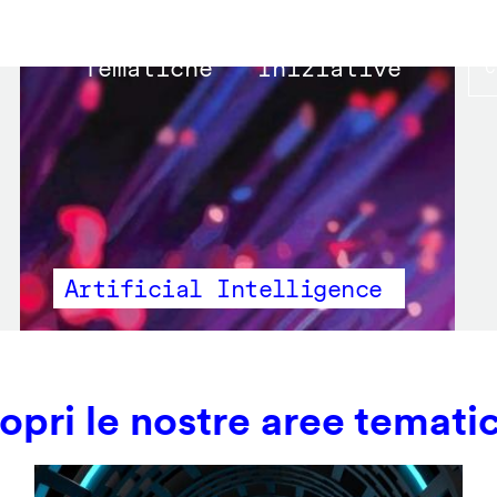
Main
Tematiche
Iniziative
navigation
Artificial Intelligence
opri le nostre aree temati