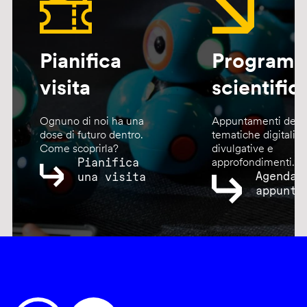
Pianifica
Program
visita
scientific
Ognuno di noi ha una
Appuntamenti dedic
dose di futuro dentro.
tematiche digitali,
Come scoprirla?
divulgative e
Pianifica
approfondimenti.
Agenda
una visita
appunta