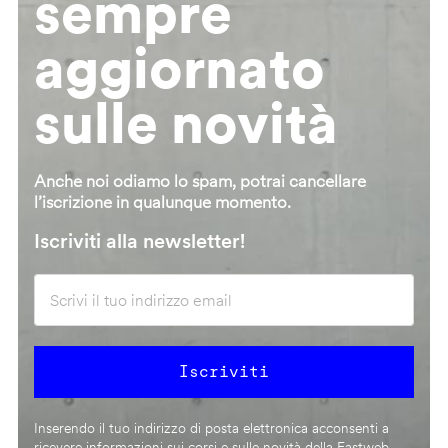
sempre
aggiornato
sulle novità
Anche noi odiamo lo spam, potrai cancellare
l’iscrizione in qualunque momento.
Iscriviti alla newsletter!
Inserendo il tuo indirizzo di posta elettronica acconsenti a
ricevere informazioni sui corsi e sulle novità della Fastweb