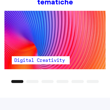
tematiche
Digital Creativity
Precedente
Seguente