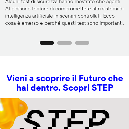
Alcuni test di sicurezza hanno mostrato che agenti
La
AI possono tentare di compromettere altri sistemi di
de
intelligenza artificiale in scenari controllati. Ecco
al
cosa è emerso e perché questi test sono importanti.
co
Precedente
Seguente
Vieni a scoprire il Futuro che
hai dentro. Scopri STEP