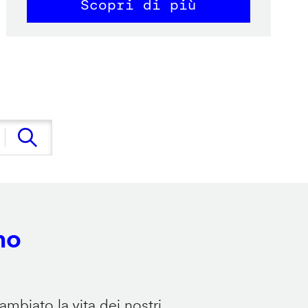
Scopri di più
no
mbiato la vita dei nostri