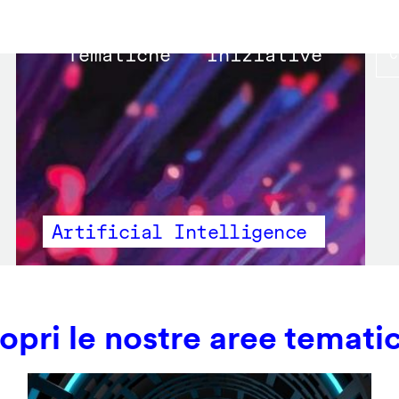
Main
Tematiche
Iniziative
navigation
Artificial Intelligence
opri le nostre aree temati