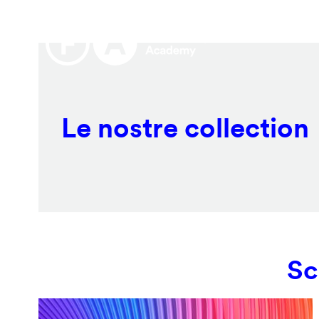
Salta
Remote
al
video
contenuto
URL
principale
Le nostre collection
Sc