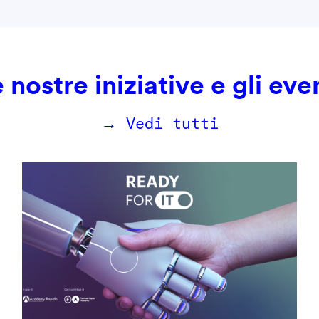
 nostre iniziative e gli eve
→ Vedi tutti