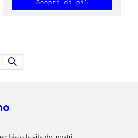
Scopri di più
no
mbiato la vita dei nostri