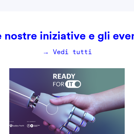
 nostre iniziative e gli eve
→ Vedi tutti