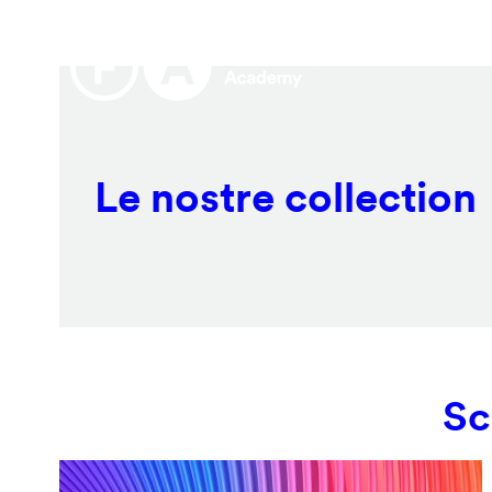
Salta
Remote
al
video
contenuto
URL
principale
Le nostre collection
Sc