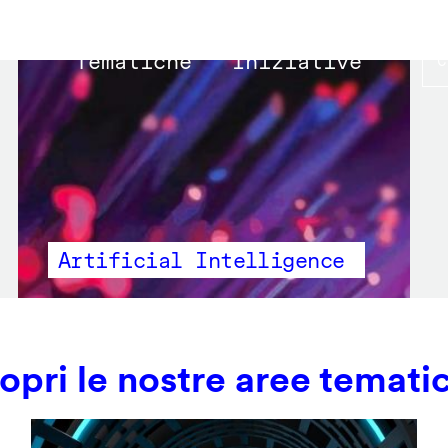
Main
Tematiche
Iniziative
navigation
Artificial Intelligence
opri le nostre aree temati