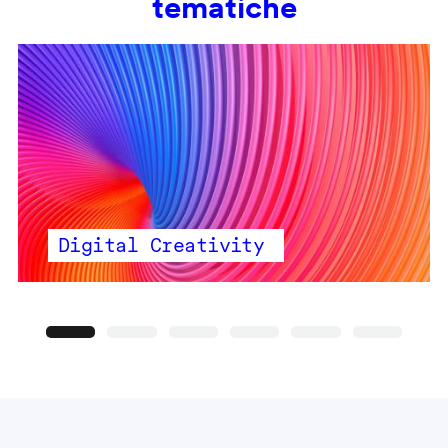
tematiche
Digital Creativity
Precedente
Seguente