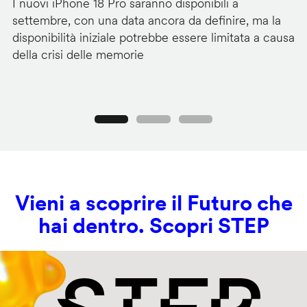
I nuovi iPhone 18 Pro saranno disponibili a
La
settembre, con una data ancora da definire, ma la
ai
disponibilità iniziale potrebbe essere limitata a causa
ut
della crisi delle memorie
us
se
Precedente
Seguente
Vieni a scoprire il Futuro che
hai dentro. Scopri STEP