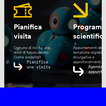
Pianifica
Program
visita
scientific
Ognuno di noi ha una
Appuntamenti dedic
dose di futuro dentro.
tematiche digitali,
Come scoprirla?
divulgative e
Pianifica
approfondimenti.
Agenda
una visita
appunta