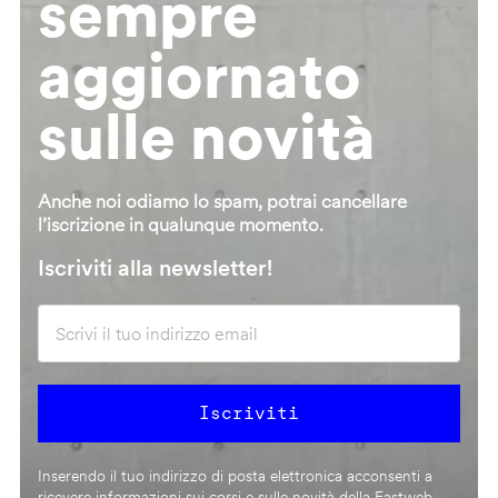
sempre
aggiornato
sulle novità
Anche noi odiamo lo spam, potrai cancellare
l’iscrizione in qualunque momento.
Iscriviti alla newsletter!
Inserendo il tuo indirizzo di posta elettronica acconsenti a
ricevere informazioni sui corsi e sulle novità della Fastweb