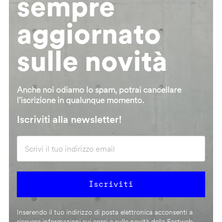
sempre
aggiornato
sulle novità
Anche noi odiamo lo spam, potrai cancellare
l’iscrizione in qualunque momento.
Iscriviti alla newsletter!
Inserendo il tuo indirizzo di posta elettronica acconsenti a
ricevere informazioni sui corsi e sulle novità della Fastweb