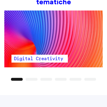
tematiche
Digital Creativity
Precedente
Seguente