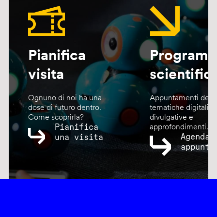
Pianifica
Program
visita
scientific
Ognuno di noi ha una
Appuntamenti dedic
dose di futuro dentro.
tematiche digitali,
Come scoprirla?
divulgative e
Pianifica
approfondimenti.
Agenda
una visita
appunta