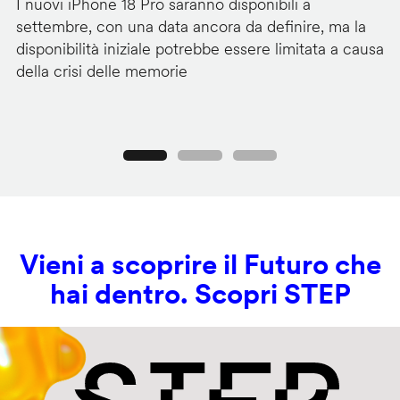
I nuovi iPhone 18 Pro saranno disponibili a
La
settembre, con una data ancora da definire, ma la
ai
disponibilità iniziale potrebbe essere limitata a causa
ut
della crisi delle memorie
us
se
Precedente
Seguente
Vieni a scoprire il Futuro che
hai dentro. Scopri STEP