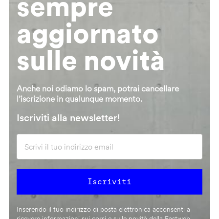
sempre
aggiornato
sulle novità
Anche noi odiamo lo spam, potrai cancellare
l’iscrizione in qualunque momento.
Iscriviti alla newsletter!
Inserendo il tuo indirizzo di posta elettronica acconsenti a
ricevere informazioni sui corsi e sulle novità della Fastweb