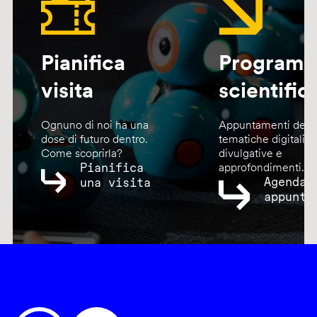
Pianifica
Program
visita
scientific
Ognuno di noi ha una
Appuntamenti dedic
dose di futuro dentro.
tematiche digitali,
Come scoprirla?
divulgative e
Pianifica
approfondimenti.
Agenda
una visita
appunta