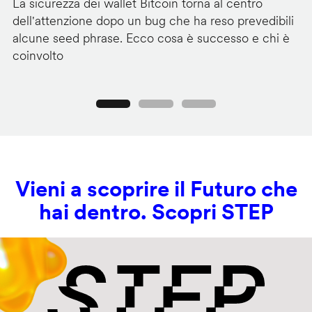
La sicurezza dei wallet Bitcoin torna al centro
Mi
dell'attenzione dopo un bug che ha reso prevedibili
Wi
alcune seed phrase. Ecco cosa è successo e chi è
tr
coinvolto
pr
Precedente
Seguente
Vieni a scoprire il Futuro che
hai dentro. Scopri STEP