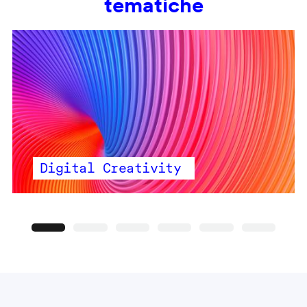
tematiche
Digital Creativity
Precedente
Seguente