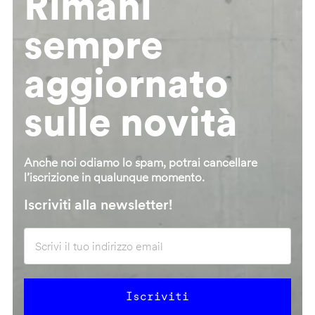
Rimani
sempre
aggiornato
sulle novità
Anche noi odiamo lo spam, potrai cancellare
l’iscrizione in qualunque momento.
Iscriviti alla newsletter!