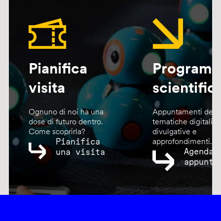
Pianifica
Program
visita
scientific
Ognuno di noi ha una
Appuntamenti dedic
dose di futuro dentro.
tematiche digitali,
Come scoprirla?
divulgative e
Pianifica
approfondimenti.
Agenda
una visita
appunta