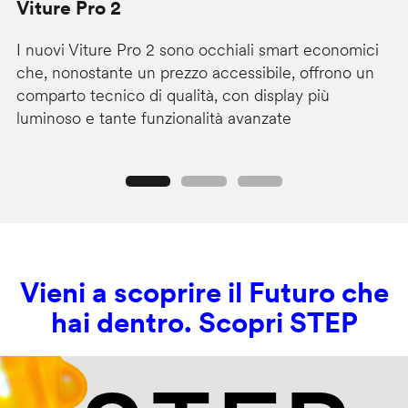
Viture Pro 2
d
I nuovi Viture Pro 2 sono occhiali smart economici
Il
che, nonostante un prezzo accessibile, offrono un
pr
comparto tecnico di qualità, con display più
im
luminoso e tante funzionalità avanzate
C
Precedente
Seguente
Vieni a scoprire il Futuro che
hai dentro. Scopri STEP