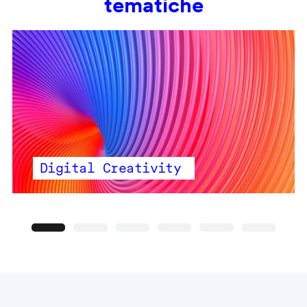
tematiche
Digital Creativity
Precedente
Seguente