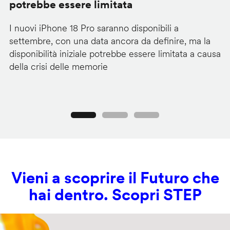
potrebbe essere limitata
v
I nuovi iPhone 18 Pro saranno disponibili a
La
settembre, con una data ancora da definire, ma la
ai
disponibilità iniziale potrebbe essere limitata a causa
ut
della crisi delle memorie
us
se
Precedente
Seguente
Vieni a scoprire il Futuro che
hai dentro. Scopri STEP