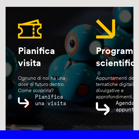
Pianifica
Program
visita
scientific
Ognuno di noi ha una
Appuntamenti dedic
dose di futuro dentro.
tematiche digitali,
Come scoprirla?
divulgative e
Pianifica
approfondimenti.
Agenda
una visita
appunta