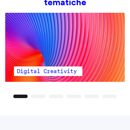
tematiche
Digital Creativity
Precedente
Seguente