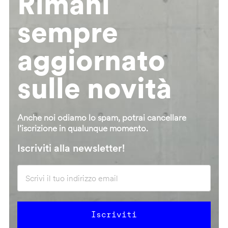
Rimani
sempre
aggiornato
sulle novità
Anche noi odiamo lo spam, potrai cancellare
l’iscrizione in qualunque momento.
Iscriviti alla newsletter!