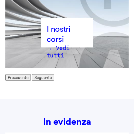
→ Vedi
tutti
Precedente
Seguente
In evidenza