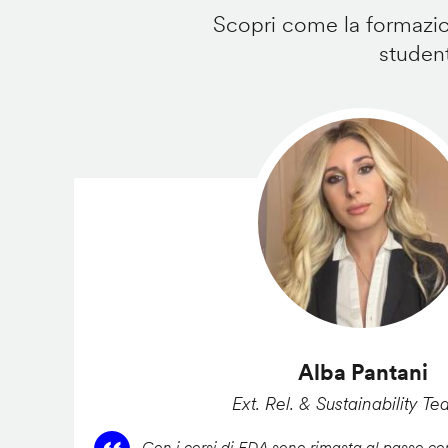
Scopri come la formazion
student
Alba Pantani
Ext. Rel. & Sustainability Te
Con i corsi di FDA sono rimasta al passo con