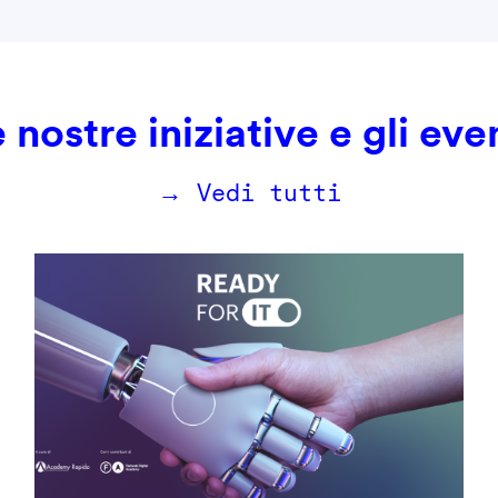
 nostre iniziative e gli eve
→ Vedi tutti