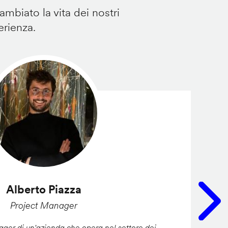
mbiato la vita dei nostri
erienza.
Alberto Piazza
Project Manager
er di un'azienda che opera nel settore dei