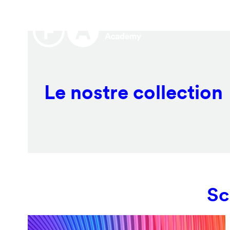
Salta
Remote
al
video
contenuto
URL
principale
Le nostre collection
Sc