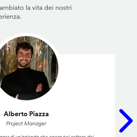
mbiato la vita dei nostri
erienza.
Alberto Piazza
Project Manager
er di un'azienda che opera nel settore dei