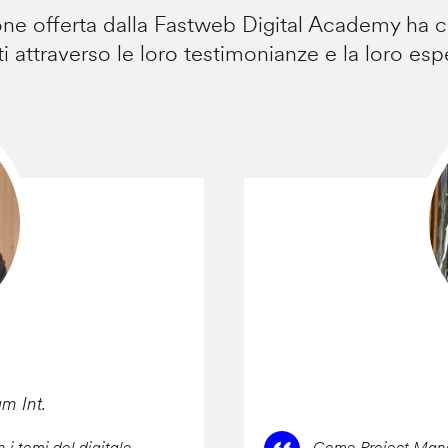
e offerta dalla Fastweb Digital Academy ha ca
i attraverso le loro testimonianze e la loro esp
am Int.
 i temi del digitale,
Come Project Manag