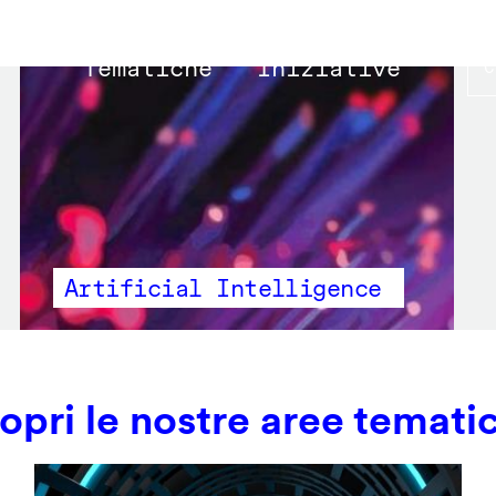
Main
Tematiche
Iniziative
navigation
Artificial Intelligence
opri le nostre aree temati