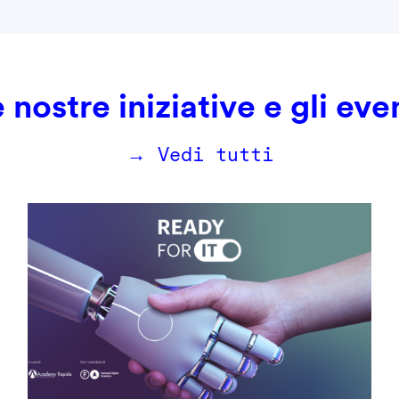
 nostre iniziative e gli eve
→ Vedi tutti