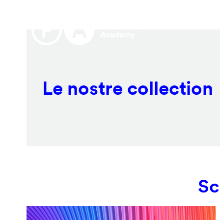
Salta
Remote
al
video
contenuto
URL
principale
Le nostre collection
Sc