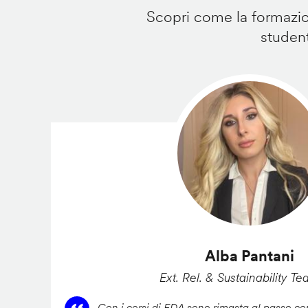
Scopri come la formazion
student
Alba Pantani
Ext. Rel. & Sustainability Te
Con i corsi di FDA sono rimasta al passo con