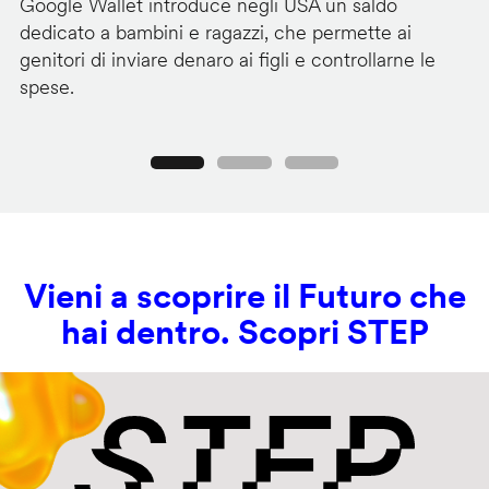
Google Wallet introduce negli USA un saldo
Lo
dedicato a bambini e ragazzi, che permette ai
co
genitori di inviare denaro ai figli e controllarne le
in
spese.
si
Precedente
Seguente
Vieni a scoprire il Futuro che
hai dentro. Scopri STEP