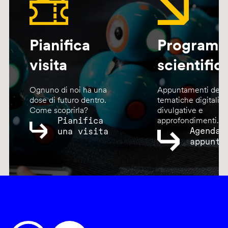
Pianifica
Program
visita
scientific
Ognuno di noi ha una
Appuntamenti dedic
dose di futuro dentro.
tematiche digitali,
Come scoprirla?
divulgative e
Pianifica
approfondimenti.
Agenda
una visita
appunta