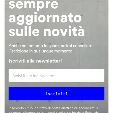
sempre
aggiornato
sulle novità
Anche noi odiamo lo spam, potrai cancellare
l’iscrizione in qualunque momento.
Iscriviti alla newsletter!
Inserendo il tuo indirizzo di posta elettronica acconsenti a
ricevere informazioni sui corsi e sulle novità della Fastweb