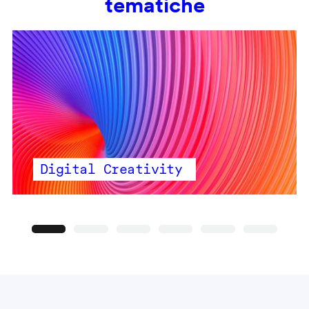
tematiche
Digital Creativity
Precedente
Seguente