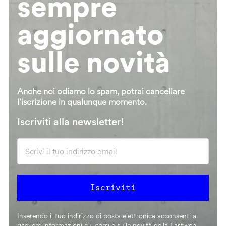
sempre
aggiornato
sulle novità
Anche noi odiamo lo spam, potrai cancellare
l’iscrizione in qualunque momento.
Iscriviti alla newsletter!
Inserendo il tuo indirizzo di posta elettronica acconsenti a
ricevere informazioni sui corsi e sulle novità della Fastweb