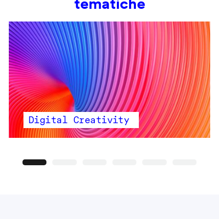
tematiche
Digital Creativity
Precedente
Seguente