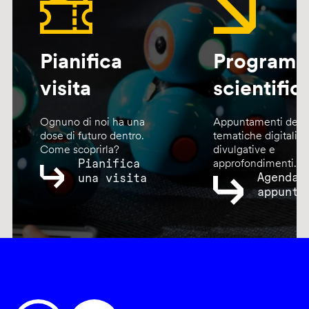
Pianifica
Program
visita
scientific
Ognuno di noi ha una
Appuntamenti dedic
dose di futuro dentro.
tematiche digitali,
Come scoprirla?
divulgative e
Pianifica
approfondimenti.
Agenda
una visita
appunta