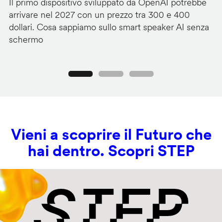
Il primo dispositivo sviluppato da OpenAI potrebbe
Go
arrivare nel 2027 con un prezzo tra 300 e 400
di
dollari. Cosa sappiamo sullo smart speaker AI senza
Cl
schermo
c
Precedente
Seguente
Vieni a scoprire il Futuro che
hai dentro. Scopri STEP