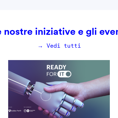
 nostre iniziative e gli eve
→ Vedi tutti