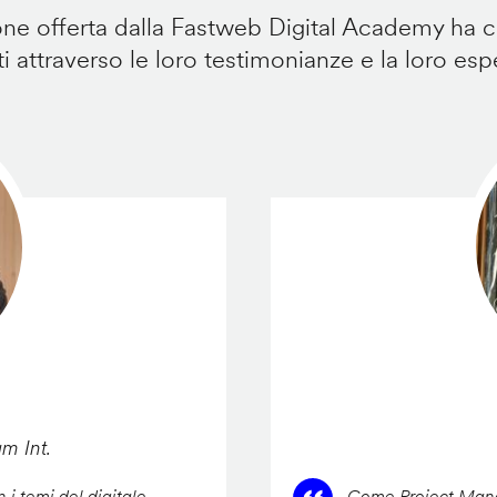
e offerta dalla Fastweb Digital Academy ha ca
i attraverso le loro testimonianze e la loro esp
am Int.
 i temi del digitale,
Come Project Manag