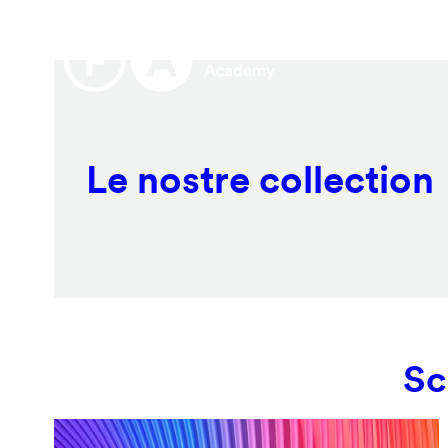
Salta
Remote
al
video
contenuto
URL
principale
Le nostre collection
Sc