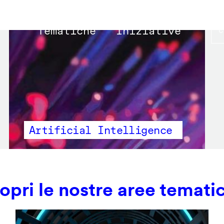
Main
Tematiche
Iniziative
navigation
Artificial Intelligence
opri le nostre aree temati