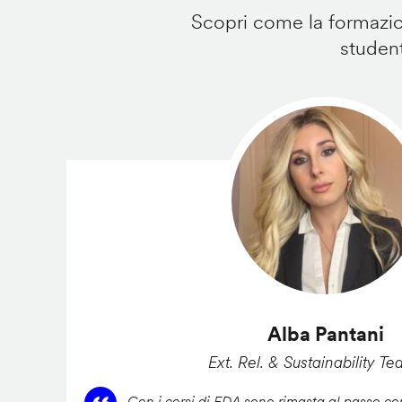
Scopri come la formazion
student
Alba Pantani
Ext. Rel. & Sustainability Te
Con i corsi di FDA sono rimasta al passo con