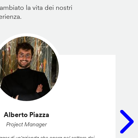
mbiato la vita dei nostri
erienza.
Alberto Piazza
Project Manager
er di un'azienda che opera nel settore dei